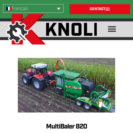
Français
CONTACT
MultiBaler 820