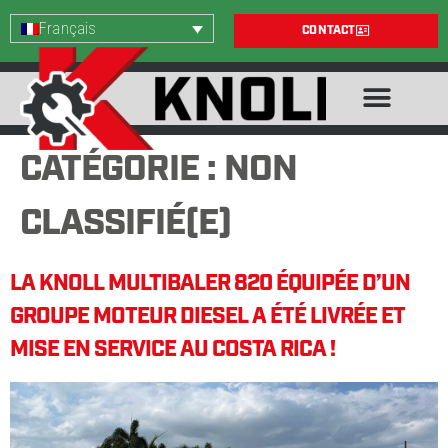
Français
CONTACT
CATÉGORIE :
NON
CLASSIFIÉ(E)
LA KNOLL MULTIBALER 820 ÉQUIPÉE D’UN
GROUPE MOTEUR DIESEL A ÉTÉ LIVRÉE ET
MISE EN SERVICE AU COSTA RICA !