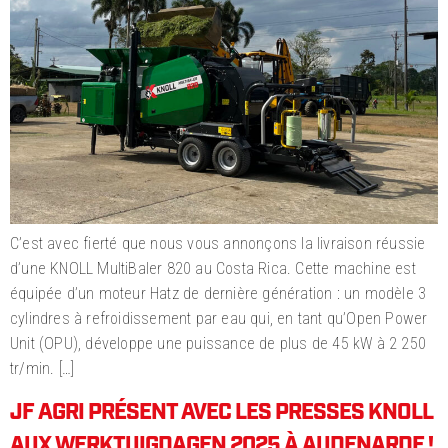
C’est avec fierté que nous vous annonçons la livraison réussie
d’une KNOLL MultiBaler 820 au Costa Rica. Cette machine est
équipée d’un moteur Hatz de dernière génération : un modèle 3
cylindres à refroidissement par eau qui, en tant qu’Open Power
Unit (OPU), développe une puissance de plus de 45 kW à 2 250
tr/min. […]
JF AGRI PRÉSENT AVEC LES PRESSES KNOLL
AUX WERKTUIGDAGEN 2025 À AUDENARDE !