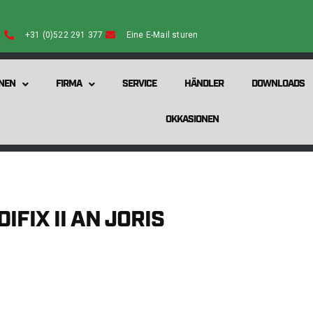
+31 (0)522 291 377
Eine E-Mail sturen
NEN
FIRMA
SERVICE
HÄNDLER
DOWNLOADS
OKKASIONEN
FIX II AN JORIS