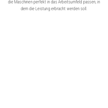
die Maschinen perfekt in das Arbeitsumfeld passen, in
dem die Leistung erbracht werden soll.
NIEDRIGES PROFIL "KNOLL
STÜRZBUNKER"
Für den stationären Einsatz eines KNOLL
MultiBalers bietet sich ein niedriger "KNOLL
Stürzbunker" an, wenn der MultiBaler z.B. mit
einem Silierwagen oder Anhänger beladen werden
soll.