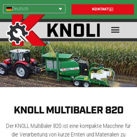
Deutsch
KONTAKT
KNOLL MULTIBALER 820
Der KNOLL MultiBaler 820 ist eine kompakte Maschine für
die Verarbeitung von kurze Ernten und Materialien zu