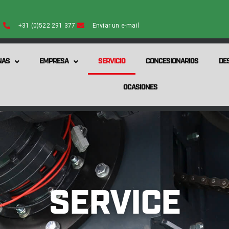
+31 (0)522 291 377
Enviar un e-mail
NAS
EMPRESA
SERVICIO
CONCESIONARIOS
DE
OCASIONES
SERVICE