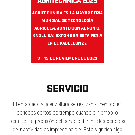
AGRITECHNICA 2025
AGRITECHNICA ES LA MAYOR FERIA
MUNDIAL DE TECNOLOGÍA
AGRÍCOLA. JUNTO CON AGRONIC,
KNOLL B.V. EXPONE EN ESTA FERIA
EN EL PABELLÓN 27.
9 - 15 DE NOVIEMBRE DE 2023
HANNOVER, ALEMANIA
AGRITECHNICA 2025
SERVICIO
Agritechnica es la mayor feria mundial
de tecnología agrícola. Cuenta con más
de 2.800 expositores de más de 50
El enfardado y la envoltura se realizan a menudo en
países y atrae a más de 450.000
periodos cortos de tiempo cuando el tiempo lo
visitantes de todo el mundo. Es el
permite. La precisión del servicio durante los periodos
lugar al que acudir en busca de
de inactividad es imprescindible. Esto significa algo
innovaciones, maquinaria y soluciones