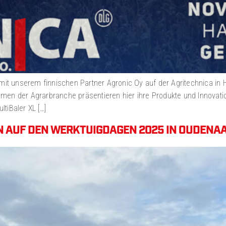
 unserem finnischen Partner Agronic Oy auf der Agritechnica in Han
en der Agrarbranche präsentieren hier ihre Produkte und Innovation
tiBaler XL […]
EN AUF DEN WERKTUIGDAGEN 2025 IN OUDENA