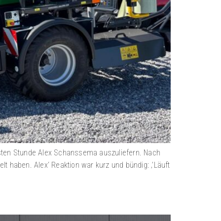
rsten Stunde Alex Schanssema auszuliefern. Nach
 haben. Alex‘ Reaktion war kurz und bündig: ‚’Läuft