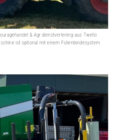
K Fouragehandel & Agr.dienstverlening aus Twello
chine ist optional mit einem Folienbindesystem