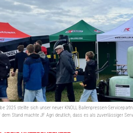
 2025 stellte sich unser neuer KNOLL Ballenpressen-Servicepartne
uf dem Stand machte JF Agri deutlich, dass es als zuverlässiger Serv