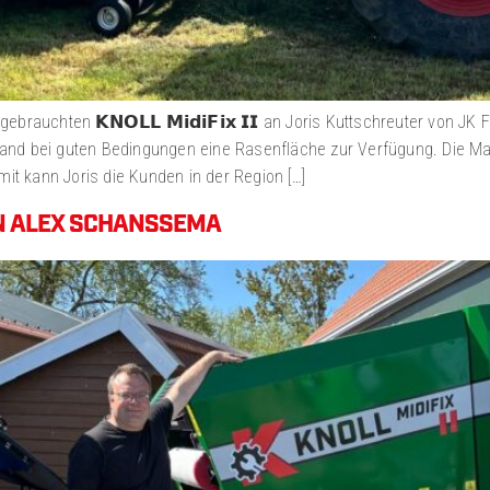
brauchten 𝗞𝗡𝗢𝗟𝗟 𝗠𝗶𝗱𝗶𝗙𝗶𝘅 𝗜𝗜 an Joris Kuttschreuter von J
and bei guten Bedingungen eine Rasenfläche zur Verfügung. Die Mas
t kann Joris die Kunden in der Region […]
 AN ALEX SCHANSSEMA