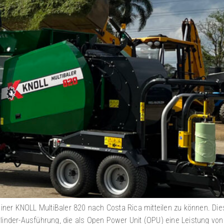
 einer KNOLL MultiBaler 820 nach Costa Rica mitteilen zu können. D
linder-Ausführung, die als Open Power Unit (OPU) eine Leistung von 