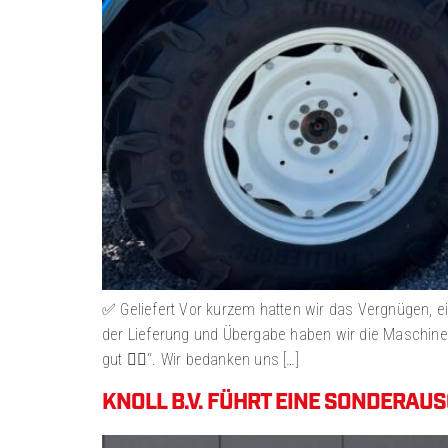
✅ Geliefert Vor kurzem hatten wir das Vergnügen, 
der Lieferung und Übergabe haben wir die Maschine i
gut 👍🏻‘‘. Wir bedanken uns […]
KNOLL B.V. FÜHRT EINE SONDERAUSG