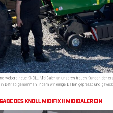
eine weitere neue KNOLL MidiBaler an unseren treuen Kunden der e
n Betrieb genommen, indem wir einige Ballen gepresst und gewickelt
ABE DES KNOLL MIDIFIX II MIDIBALER EIN